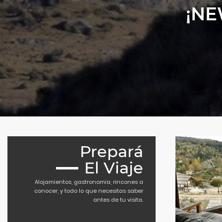
¡NE
Prepará
El Viaje
Alojamientos, gastronomia, rincones a
conocer, y todo lo que necesitas saber
antes de tu visita.