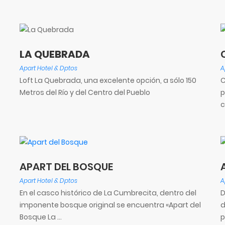
LA QUEBRADA
Apart Hotel & Dptos
A
Loft La Quebrada, una excelente opción, a sólo 150
C
Metros del Río y del Centro del Pueblo
p
c
APART DEL BOSQUE
Apart Hotel & Dptos
A
En el casco histórico de La Cumbrecita, dentro del
D
imponente bosque original se encuentra «Apart del
d
Bosque La ...
p