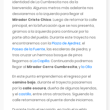
identidad de La Cumbrecita nos da la
bienvenida. Algunos metros más adelante nos
desviaremos a la izquierda para llegar al
Mirador Cristo Chico
. Luego de retomar la calle
principal, en la bifurcación que se nos presenta,
giramos a la izquierda para continuar por la
parte alta del pueblo. Durante este trayecto nos
encontraremos con la
Plaza de Ajedrez
, el
Paseo de la Fuente
, las escaleras de piedra, y
tras cruzar un hermoso bosque de pinos
llegamos a
La Capilla
. Continuando podremos
llegar al
Mirador Cerro Cumbrecita
, y
la Olla
En este punto emprendemos el regreso por el
camino bajo
, durante el trayecto pasaremos
por la
calle oscura
, dueña de algunas leyendas,
y el
castillo
, entre otros atractivos. Siguiendo la
calle retornaremos al puente donde iniciamos.
Durante todo el recorrido, en todo el pueblo,