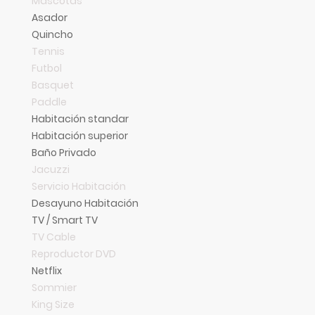
Mascotas
Asador
Quincho
Tennis
Futbol
Basquet
Paddle
Habitación standar
Habitación superior
Baño Privado
Jacuzzi
Servicio Habitación
Desayuno Habitación
TV / Smart TV
TV Cable
Reproductor DVD
Netflix
Sommier
King Size