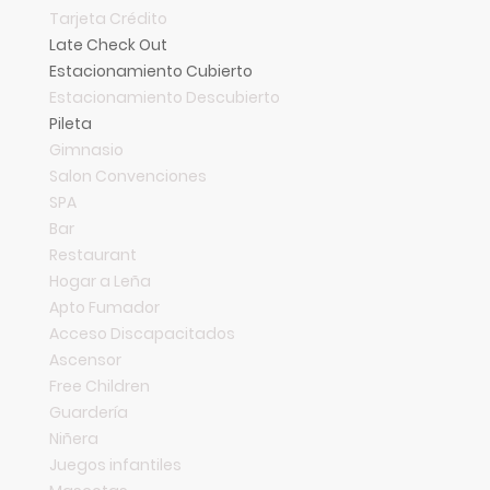
Tarjeta Crédito
Late Check Out
Estacionamiento Cubierto
Estacionamiento Descubierto
Pileta
Gimnasio
Salon Convenciones
SPA
Bar
Restaurant
Hogar a Leña
Apto Fumador
Acceso Discapacitados
Ascensor
Free Children
Guardería
Niñera
Juegos infantiles