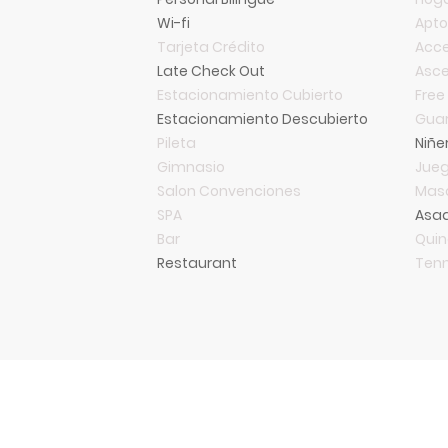
Wi-fi
Apt
Tarjeta Crédito
Acce
Late Check Out
Asce
Estacionamiento Cubierto
Free
Estacionamiento Descubierto
Guar
Pileta
Niñe
Gimnasio
Jueg
Salon Convenciones
Mas
SPA
Asa
Bar
Qui
Restaurant
Tenn