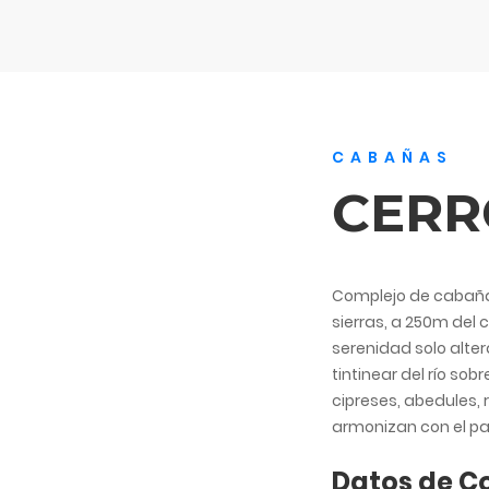
CABAÑAS
CERR
Complejo de cabañas 
sierras, a 250m del 
serenidad solo alter
tintinear del río so
cipreses, abedules, 
armonizan con el p
Datos de C