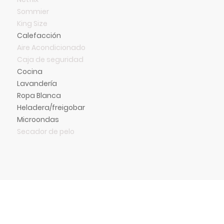
Sommier
King Size
Calefacción
Aire Acondicionado
Caja de seguridad
Cocina
Lavandería
Ropa Blanca
Heladera/freigobar
Microondas
Secador de pelo