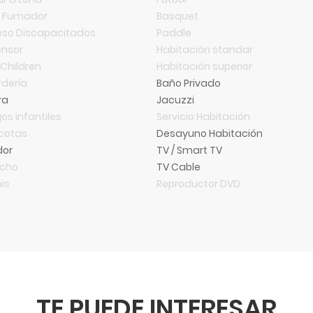
o Fumador
Basquet
so Discapacitados
Paddle
nsor
Habitación standar
 Children
Habitación superior
dería
Baño Privado
ra
Jacuzzi
os infantiles
Servicio Habitación
cotas
Desayuno Habitación
dor
TV / Smart TV
ncho
TV Cable
is
Reproductor DVD
TE PUEDE INTERESAR