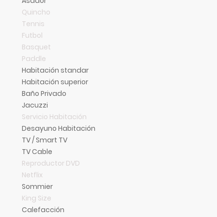
Asador
Quincho
Tennis
Futbol
Basquet
Paddle
Habitación standar
Habitación superior
Baño Privado
Jacuzzi
Servicio Habitación
Desayuno Habitación
TV / Smart TV
TV Cable
Reproductor DVD
Netflix
Sommier
King Size
Calefacción