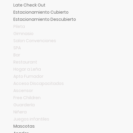
Late Check Out
Estacionamiento Cubierto
Estacionamiento Descubierto
Pileta
Gimnasio
Salon Convenciones
SPA
Bar
Restaurant
Hogar a Leña
Apto Fumador
Acceso Discapacitados
Ascensor
Free Children
Guardería
Niñera
Juegos infantiles
Mascotas