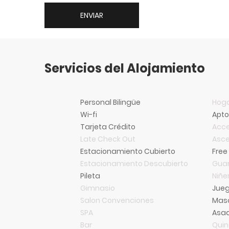
ENVIAR
Servicios del Alojamiento
Personal Bilingüe
Hoga
Wi-fi
Apt
Tarjeta Crédito
Acce
Late Check Out
Asce
Estacionamiento Cubierto
Free
Estacionamiento Descubierto
Guar
Pileta
Niñe
Gimnasio
Jueg
Salon Convenciones
Mas
SPA
Asa
Bar
Qui