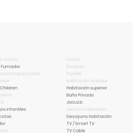
r a Leña
Futbol
o Fumador
Basquet
so Discapacitados
Paddle
nsor
Habitación standar
 Children
Habitación superior
dería
Baño Privado
ra
Jacuzzi
os infantiles
Servicio Habitación
cotas
Desayuno Habitación
dor
TV / Smart TV
ncho
TV Cable