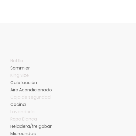
Netflix
Sommier
King Size
Calefacción
Aire Acondicionado
Caja de seguridad
Cocina
Lavandería
Ropa Blanca
Heladera/freigobar
Microondas