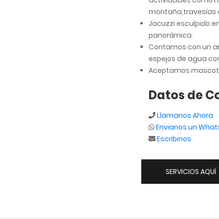
actividades como mo
montaña,travesías en
Jacuzzi esculpido en 
panorámica.
Contamos con un ar
espejos de agua con
Aceptamos mascotas
Datos de C
Llamanos Ahora
Envianos un Wha
Escribinos
SERVICIOS AQUÍ